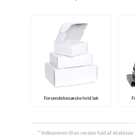
Forsendelsesæske hvid lak
F
“ Velkommen til en verden fuld af eksklusiv