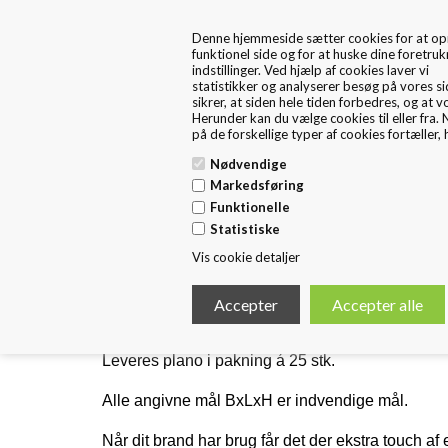
+45 57 67 46 40
kontakt os
Denne hjemmeside sætter cookies for at op
markedsføring bliver relevant for dig. Hvis du
FRA 1. MAJ ER FRITEX PACKAGING EN DEL AF HUSTED
funktionel side og for at huske dine foretru
dit samtykke, så tillader du, at vi sætter cook
EMBALLAGE
indstillinger. Ved hjælp af cookies laver vi
(enten i form af egne cookies og/eller fra
statistikker og analyserer besøg på vores si
tredjeparter), og at vi behandl
sikrer, at siden hele tiden forbedres, og at v
personoplysninger, som indsamles via de cook
Herunder kan du vælge cookies til eller fra.
på de forskellige typer af cookies fortæller, 
Nødvendige
Forside
Standard Emballage
E
Markedsføring
Funktionelle
Statistiske
Æsker forsendelse
Vis cookie detaljer
Køb æsker til post forsendelse i luksus kvalite
Eksklusive postordrer æsker med ekstra flot finish o
Vælg mellem 4 størrelser i Sort blank lak eller 2 s
Leveres plano i pakning á 25 stk.
Alle angivne mål BxLxH er indvendige mål.
Når dit brand har brug får det der ekstra touch af 