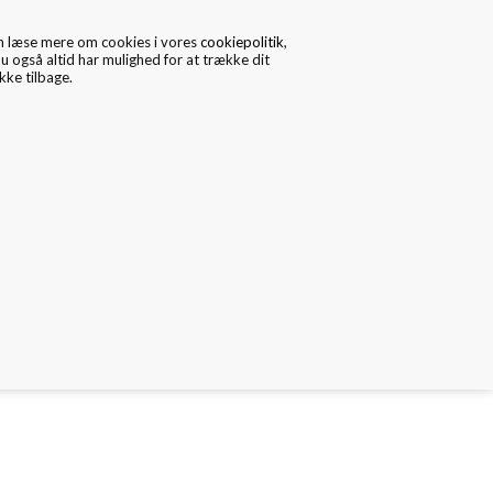
n læse mere om cookies i vores
cookiepolitik
,
u også altid har mulighed for at trække dit
ke tilbage.
0
Data/Cookies
Kontakt