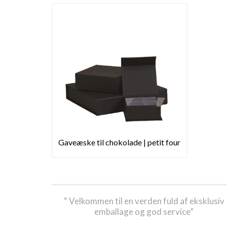
Gaveæske til chokolade | petit four
“ Velkommen til en verden fuld af eksklusiv
emballage og god service”