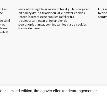
nå en
 giver
Du ka
kne
ies
hvor d
samtyk
de så vi
er de
ores
ies.
 Navnet
formål de tjener.
hvilket
mballage Inspiration
Nyheder
Fritex
Miljø & CSR
g konfekt. Lækker hardbox med magnetlukning.
er 25 stk. chokolader, konfekt, petit four.
t four i limited edition, firmagaver eller kundearrangementer.