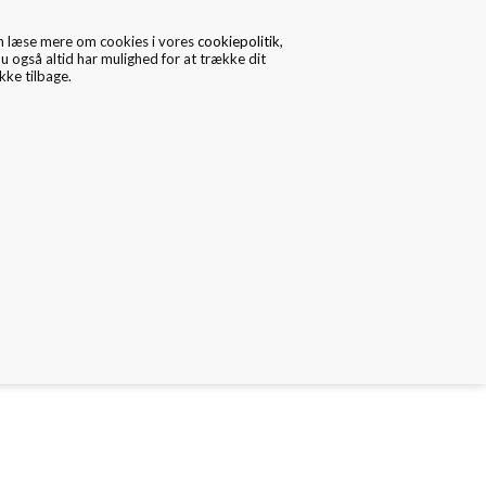
n læse mere om cookies i vores
cookiepolitik
,
u også altid har mulighed for at trække dit
ke tilbage.
0
Data/Cookies
Kontakt