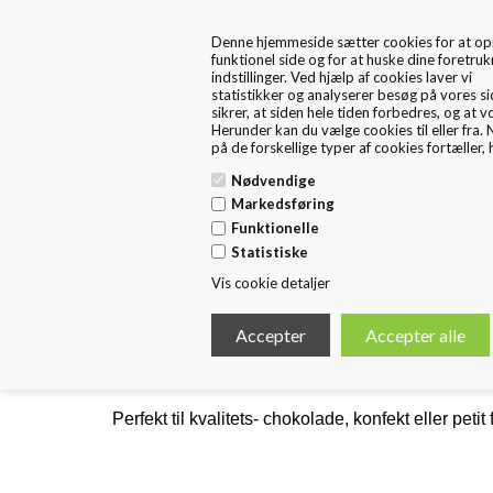
+45 57 67 46 40
kontakt os
Denne hjemmeside sætter cookies for at op
markedsføring bliver relevant for dig. Hvis du
FRA 1. MAJ ER FRITEX PACKAGING EN DEL AF HUSTED
funktionel side og for at huske dine foretru
dit samtykke, så tillader du, at vi sætter cook
EMBALLAGE
indstillinger. Ved hjælp af cookies laver vi
(enten i form af egne cookies og/eller fra
statistikker og analyserer besøg på vores si
tredjeparter), og at vi behandl
sikrer, at siden hele tiden forbedres, og at v
personoplysninger, som indsamles via de cook
Herunder kan du vælge cookies til eller fra.
på de forskellige typer af cookies fortæller, 
Nødvendige
Forside
Standard Emballage
E
Markedsføring
Funktionelle
Statistiske
Gaveæsker til chokolade/petit four
Vis cookie detaljer
Luksus æsker til Chokolade & Petit four
Eksklusiv gaveæsker til chokolade, petit four o
Leveres med indsats i 3 størrelser til enter 4, 9 ell
Perfekt til kvalitets- chokolade, konfekt eller peti