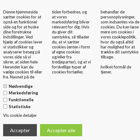
Denne hjemmeside
tiden forbedres, og
behandler de
0
sætter cookies for at
at vores
personoplysninger,
opnå en funktionel
markedsføring bliver
som indsamles via de
side og for at huske
relevant for dig. Hvis
cookies. Du kan læse
dine foretrukne
du giver dit
mere om cookies i
indstillinger. Ved
samtykke, så tillader
vores
cookiepolitik
,
hjælp af cookies laver
du, at vi sætter
hvor du også altid
vi statistikker og
cookies (enten i form
har mulighed for at
analyserer besøg på
af egne cookies
trække dit samtykke
Papirsposer Semi Lux
vores side så vi
og/eller fra
tilbage.
sikrer, at siden hele
tredjeparter), og at vi
Topmodellen inden for automatisk producerede papirbæreposer. Elegant
Herunder kan du
forskellige typer af
hvilket formål de
finish med ombukket kant foroven.
vælge cookies til eller
cookies fortæller,
tjener.
Mange størrelser og miljøvenlige papirkvaliteter
fra. Navnet på de
Op til 7 trykfarver i enten 42# flexotryk eller 60# offset. Ekstra
finish: Blank og mat kachering, patenteret Eco-overflade og UV lak.
Nødvendige
Derudover mulighed for relief (præg), folietryk, papbund, betrukket hank
mm.
Markedsføring
Funktionelle
Perfekt til tøj, sko, smykker, brugskunst, indretning, messer, kongresser,
Statistiske
og alle typer af produkter og ydelser, hvor design og kvalitet er
nøgleordene.
Vis cookie detaljer