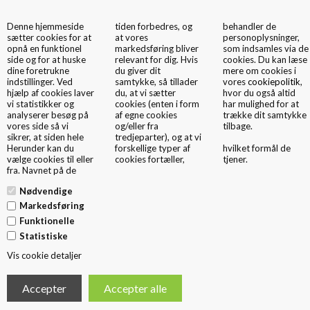
Denne hjemmeside
tiden forbedres, og
behandler de
0
sætter cookies for at
at vores
personoplysninger,
opnå en funktionel
markedsføring bliver
som indsamles via de
side og for at huske
relevant for dig. Hvis
cookies. Du kan læse
dine foretrukne
du giver dit
mere om cookies i
indstillinger. Ved
samtykke, så tillader
vores
cookiepolitik
,
hjælp af cookies laver
du, at vi sætter
hvor du også altid
vi statistikker og
cookies (enten i form
har mulighed for at
analyserer besøg på
af egne cookies
trække dit samtykke
Papirsposer tvistet hank
vores side så vi
og/eller fra
tilbage.
sikrer, at siden hele
tredjeparter), og at vi
Den trendy og prisrigtige papirbærepose med tvistet hank. Automatisk
Herunder kan du
forskellige typer af
hvilket formål de
produceret med pænt finish. Mange størrelser og miljøvenlige
vælge cookies til eller
cookies fortæller,
tjener.
papirkvaliteter
fra. Navnet på de
Op til 6 trykfarver og 42# flexotryk. Ekstra finish: Blank og mat kachering,
patenteret Eco-overflade, UV lak, papbund samt betrukket hank.
Nødvendige
Perfekt papirpose til tøj, sko, brugskunst, briller, kosmetik, fødevare, take
Markedsføring
away, promotion mm.
Funktionelle
Statistiske
Vis cookie detaljer