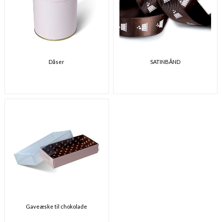
Dåser
SATINBÅND
Gaveæske til chokolade