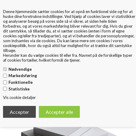
Denne hjemmeside sætter cookies for at opnå en funktionel side og for at
0
huske dine foretrukne indstillinger. Ved hjælp af cookies laver vi statistikker
og analyserer besøg på vores side så vi sikrer, at siden hele tiden
forbedres, og at vores markedsføring bliver relevant for dig. Hvis du giver
dit samtykke, så tillader du, at vi sætter cookies (enten i form af egne
cookies og/eller fra tredjeparter), og at vi behandler de personoplysninger,
som indsamles via de cookies. Du kan læse mere om cookies i vores
cookiepolitik
, hvor du også altid har mulighed for at trække dit samtykke
tilbage.
< Tilbage
Herunder kan du vælge cookies til eller fra. Navnet på de forskellige typer
af cookies fortæller, hvilket formål de tjener.
Luksus æske A4/A5/A6 hvid
Nødvendige
Markedsføring
Funktionelle
Statistiske
Vis cookie detaljer