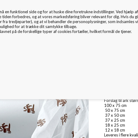
en funktionel side og for at huske dine foretrukne indstillinger. Ved hjælp af 
EMBALLAGE
e tiden forbedres, og at vores markedsføring bliver relevant for dig. Hvis du gi
er fra tredjeparter), og at vi behandler de personoplysninger, som indsamles 
mulighed for at trække dit samtykke tilbage.
avnet på de forskellige typer af cookies fortæller, hvilket formål de tjener.
mballage Inspiration
Nyheder
Fritex
Miljø & CSR
Råhvid luksus silke
Kan tilskæres til al
Forslag til ark stør
100 x 75 cm
50 x 75 cm
37 x 50 cm
37 x 25 cm
18 x 25 cm
12 x 18 cm
Leveres i flere kval