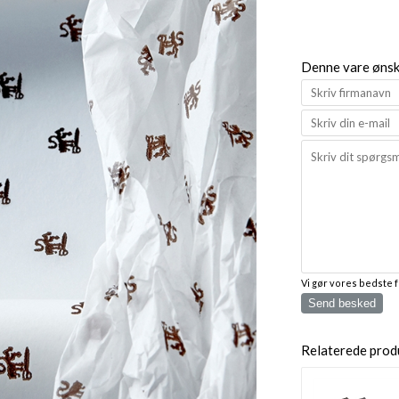
Denne vare ønske
Vi gør vores bedste 
Send besked
Relaterede prod