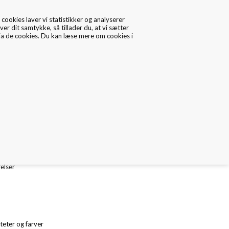
cookies laver vi statistikker og analyserer
ver dit samtykke, så tillader du, at vi sætter
via de cookies. Du kan læse mere om cookies i
0
Data/Cookies
Kontakt
papir 19 gr. med brun metallic logo tryk
le ark størrelser
relser
iteter og farver