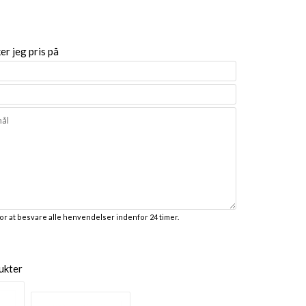
r jeg pris på
for at besvare alle henvendelser indenfor 24 timer.
ukter