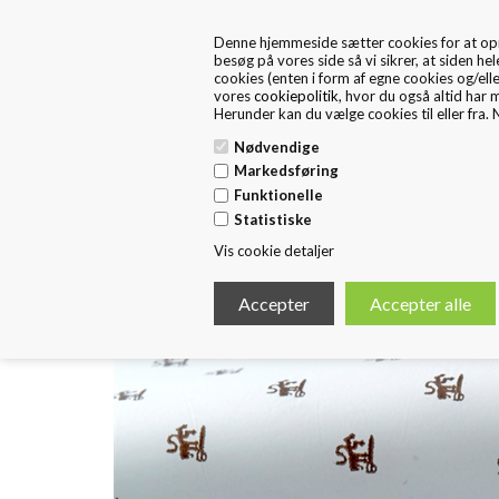
+45 57 67 46 40
kontakt os
Denne hjemmeside sætter cookies for at opnå 
FRA 1. MAJ ER FRITEX PACKAGING EN DEL AF HUSTED 
besøg på vores side så vi sikrer, at siden hel
cookies (enten i form af egne cookies og/ell
vores
cookiepolitik
, hvor du også altid har 
Herunder kan du vælge cookies til eller fra. N
Nødvendige
Markedsføring
Funktionelle
Forside
Standard Emballage
E
Statistiske
Vis cookie detaljer
< Tilbage
SILKEPAPIR