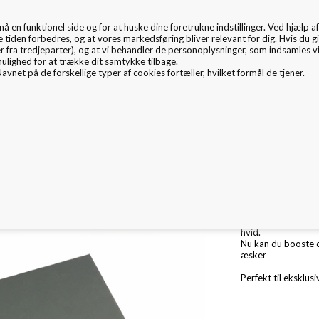
en funktionel side og for at huske dine foretrukne indstillinger. Ved hjælp af 
EMBALLAGE
e tiden forbedres, og at vores markedsføring bliver relevant for dig. Hvis du gi
er fra tredjeparter), og at vi behandler de personoplysninger, som indsamles 
mulighed for at trække dit samtykke tilbage.
avnet på de forskellige typer af cookies fortæller, hvilket formål de tjener.
mballage Inspiration
Nyheder
Fritex
Miljø & CSR
o
Luksus æske A3 / A
Super lækre hard b
hvid.
Nu kan du booste d
æsker
Perfekt til eksklu