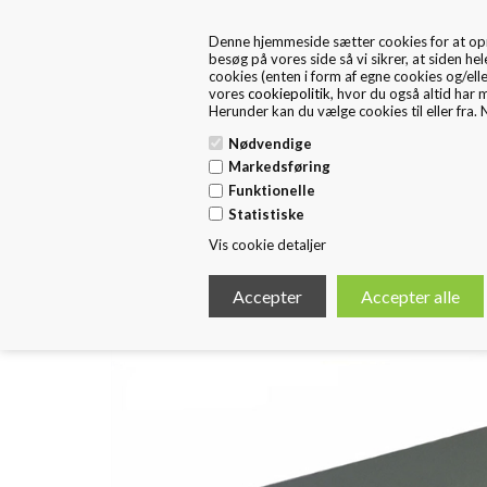
+45 57 67 46 40
kontakt os
Denne hjemmeside sætter cookies for at opnå 
FRA 1. MAJ ER FRITEX PACKAGING EN DEL AF HUSTED 
besøg på vores side så vi sikrer, at siden hel
cookies (enten i form af egne cookies og/ell
vores
cookiepolitik
, hvor du også altid har 
Herunder kan du vælge cookies til eller fra. N
Nødvendige
Markedsføring
Funktionelle
Forside
Standard Emballage
E
Statistiske
Vis cookie detaljer
< Tilbage
Fra 100 stk. Luksus æsker A5/A4/A3 med log