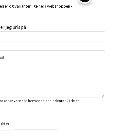
relser og varianter lige her i webshoppen>
r jeg pris på
for at besvare alle henvendelser indenfor 24 timer.
ukter