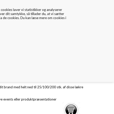
cookies laver vi statistikker og analyserer
ver dit samtykke, så tillader du, at vi sætter
via de cookies. Du kan læse mere om cookies i
0
Data/Cookies
Kontakt
4 / A5 med logo i sort metal folie
ox æsker i A3, A4 eller A5 format. Vælg mellem sort eller
it brand med helt ned til 25/100/200 stk. af disse lækre
sive events eller produktpræsentationer