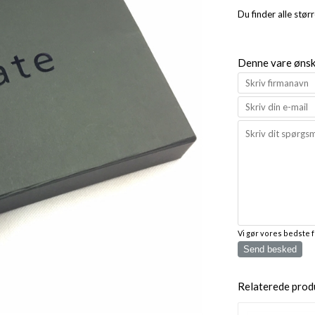
Du finder alle stør
Denne vare ønske
Vi gør vores bedste 
Send besked
Relaterede prod